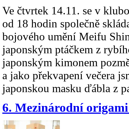
Ve čtvrtek 14.11. se v klub
od 18 hodin společně sklád
bojového umění Meifu Shin
japonským ptáčkem z rybího
japonským kimonem pozmě
a jako překvapení večera jsm
japonskou masku ďábla z p
6. Mezinárodní origami