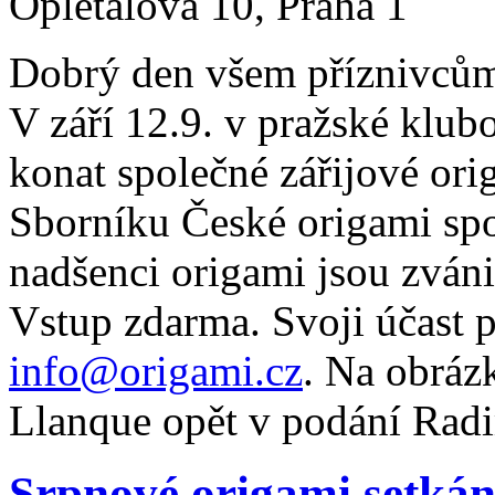
Opletalova 10, Praha 1
Dobrý den všem příznivcům
V září 12.9. v pražské klu
konat společné zářijové ori
Sborníku České origami spol
nadšenci origami jsou zváni
Vstup zdarma. Svoji účast 
info@origami.cz
. Na obráz
Llanque opět v podání Rad
Srpnové origami setkán