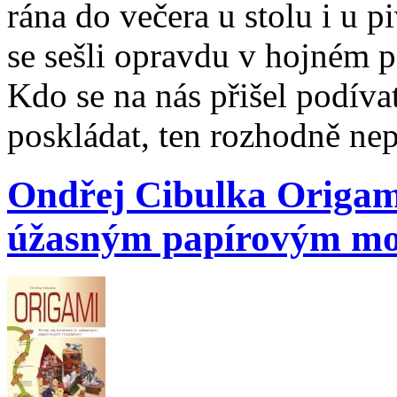
rána do večera u stolu i u p
se sešli opravdu v hojném po
Kdo se na nás přišel podíva
poskládat, ten rozhodně nep
Ondřej Cibulka Origam
úžasným papírovým m