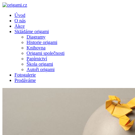
Úvod
O nás
Akce
Skládáme origami
Diagramy
Historie origami
Knihovna
Origami společnosti
Papírnictví
Škola origami
Autoři origami
Fotogalerie
Prodáváme