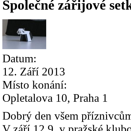
Společné zářijové set
Datum:
12. Září 2013
Místo konání:
Opletalova 10, Praha 1
Dobrý den všem příznivcům
V září 12.9. v pražské klu