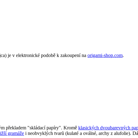
jca) je v elektronické podobě k zakoupení na
origami-shop.com
.
tným překladem "skládací papíry". Kromě
klasických dvoubarevných pap
ižší gramáže
i neobvyklých tvarů (kulaté a oválné, archy z alufolie). D