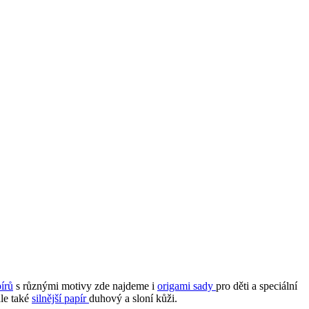
írů
s různými motivy zde najdeme i
origami sady
pro děti a speciální
ále také
silnější papír
duhový a sloní kůži.