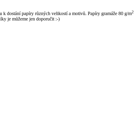
2
ou k dostání papíry různých velikostí a motivů. Papíry gramáže 80 g/m
níky je můžeme jen doporučit :-)