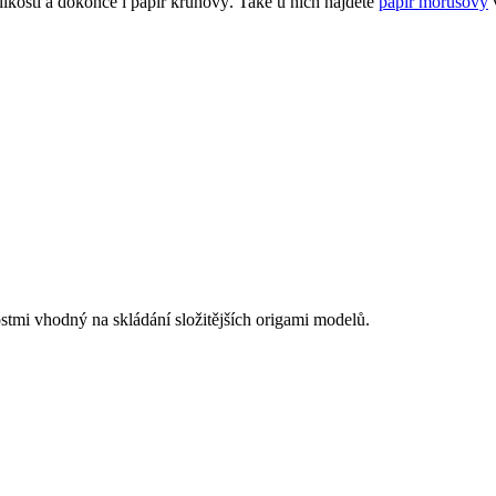
ikostí a dokonce i papír kruhový. Také u nich najdete
papír morušový
v
ostmi vhodný na skládání složitějších origami modelů.