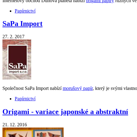
Internetový obchod Duhová planeta nabízí
origami papíry
různých vel
Papírnictví
SaPa Import
27. 2. 2017
Společnost SaPa Import nabízí
morušový papír
, který je svými vlastn
Papírnictví
Origami - variace japonské a abstraktní
21. 12. 2016