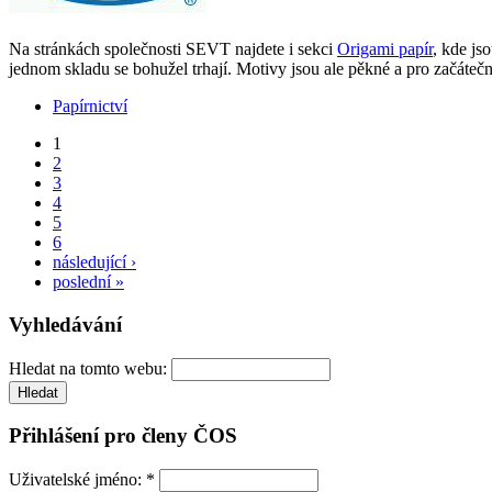
Na stránkách společnosti SEVT najdete i sekci
Origami papír
, kde js
jednom skladu se bohužel trhají. Motivy jsou ale pěkné a pro začáteč
Papírnictví
1
2
3
4
5
6
následující ›
poslední »
Vyhledávání
Hledat na tomto webu:
Přihlášení pro členy ČOS
Uživatelské jméno:
*