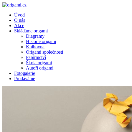
Úvod
O nás
Akce
Skládáme origami
Diagramy
Historie origami
Knihovna
Origami společnosti
Papírnictví
Škola origami
Autoři origami
Fotogalerie
Prodáváme