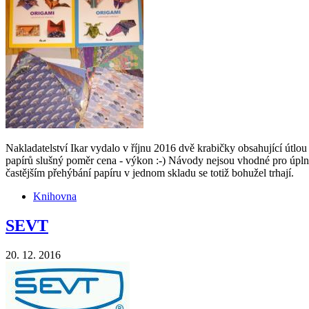
Nakladatelství Ikar vydalo v říjnu 2016 dvě krabičky obsahující útlo
papírů slušný poměr cena - výkon :-) Návody nejsou vhodné pro úplné za
častějším přehýbání papíru v jednom skladu se totiž bohužel trhají.
Knihovna
SEVT
20. 12. 2016