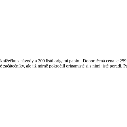
u knížečku s návody a 200 listů origami papíru. Doporučená cena je 259
čátečníky, ale již mírně pokročilí origamisté si s nimi jistě poradí. P