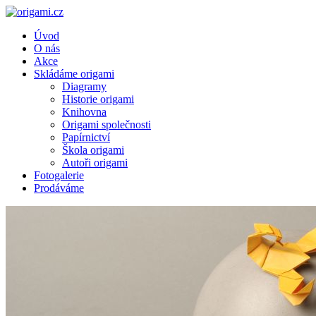
Úvod
O nás
Akce
Skládáme origami
Diagramy
Historie origami
Knihovna
Origami společnosti
Papírnictví
Škola origami
Autoři origami
Fotogalerie
Prodáváme