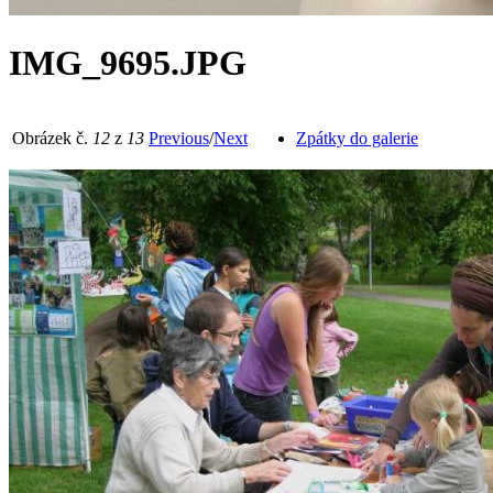
IMG_9695.JPG
Obrázek č.
12
z
13
Previous
/
Next
Zpátky do galerie