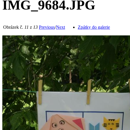
IMG_9684.JPG
Obrázek č.
11
z
13
Previous
/
Next
Zpátky do galerie