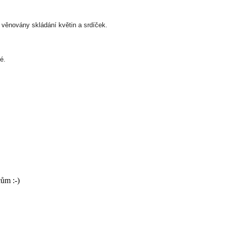
 věnovány skládání květin a srdíček.
é.
cům :-)