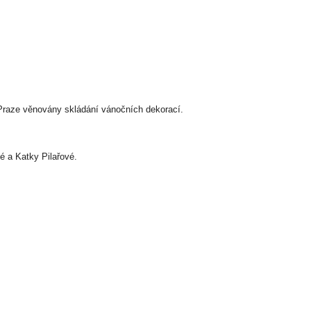
 Praze věnovány skládání vánočních dekorací.
é a Katky Pilařové.