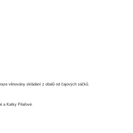
Praze věnovány skládání z obalů od čajových sáčků.
é a Katky Pilařové.