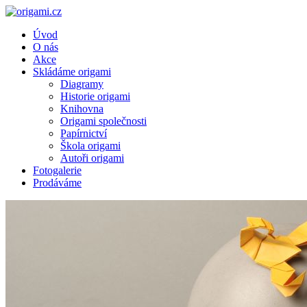
Úvod
O nás
Akce
Skládáme origami
Diagramy
Historie origami
Knihovna
Origami společnosti
Papírnictví
Škola origami
Autoři origami
Fotogalerie
Prodáváme