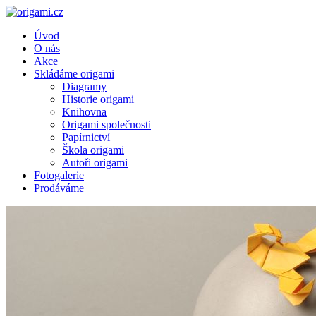
Úvod
O nás
Akce
Skládáme origami
Diagramy
Historie origami
Knihovna
Origami společnosti
Papírnictví
Škola origami
Autoři origami
Fotogalerie
Prodáváme