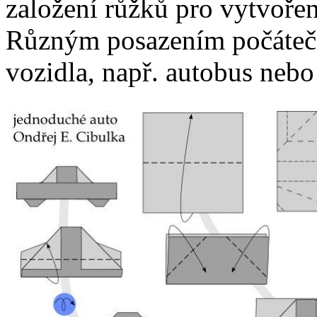
založení růžků pro vytvoře
Různým posazením počáteční
vozidla, např. autobus nebo