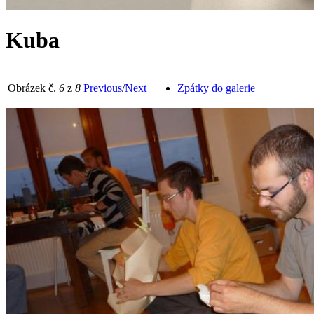
Kuba
Obrázek č.
6
z
8
Previous
/
Next
Zpátky do galerie