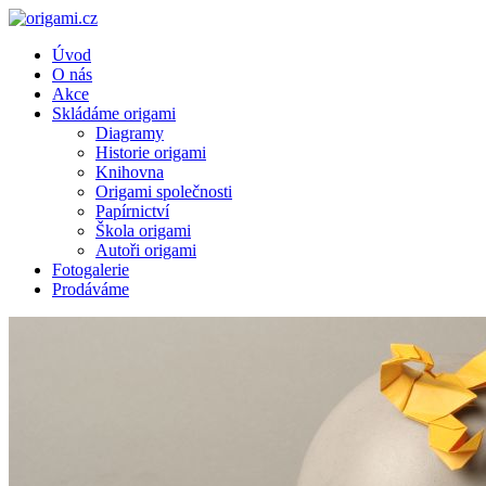
Úvod
O nás
Akce
Skládáme origami
Diagramy
Historie origami
Knihovna
Origami společnosti
Papírnictví
Škola origami
Autoři origami
Fotogalerie
Prodáváme