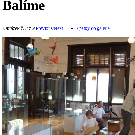
Balíme
Obrázek č.
8
z
9
Previous
/
Next
Zpátky do galerie