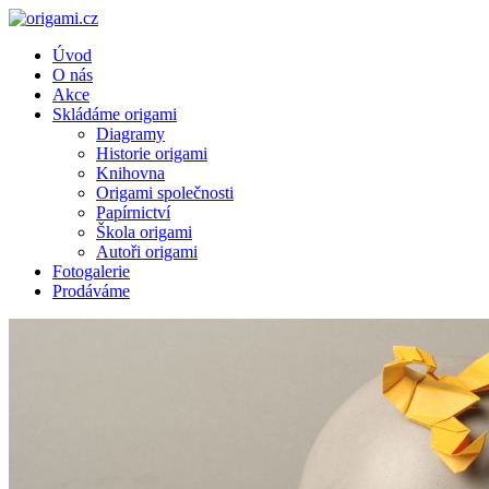
Úvod
O nás
Akce
Skládáme origami
Diagramy
Historie origami
Knihovna
Origami společnosti
Papírnictví
Škola origami
Autoři origami
Fotogalerie
Prodáváme