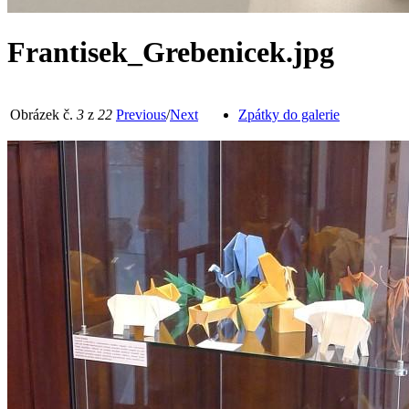
Frantisek_Grebenicek.jpg
Obrázek č.
3
z
22
Previous
/
Next
Zpátky do galerie