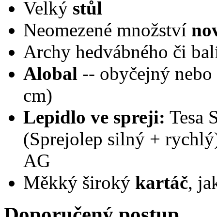
Velký
stůl
Neomezené množství
no
Archy hedvábného či bal
Alobal
-- obyčejný nebo 
cm)
Lepidlo ve spreji:
Tesa S
(Sprejolep silný + rychlý
AG
Měkký široký
kartáč
, j
Doporučený postup