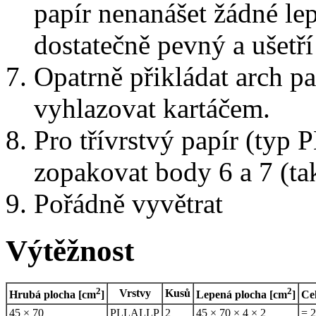
papír nenanášet žádné lep
dostatečně pevný a ušetří
Opatrně přikládat arch pa
vyhlazovat kartáčem.
Pro třívrstvý papír (ty
zopakovat body 6 a 7 (tak
Pořádně vyvětrat
Výtěžnost
2
2
Vrstvy
Kusů
Hrubá plocha [cm
]
Lepená plocha [cm
]
Ce
45 × 70
PLLALLP
2
45 × 70 × 4 × 2
= 