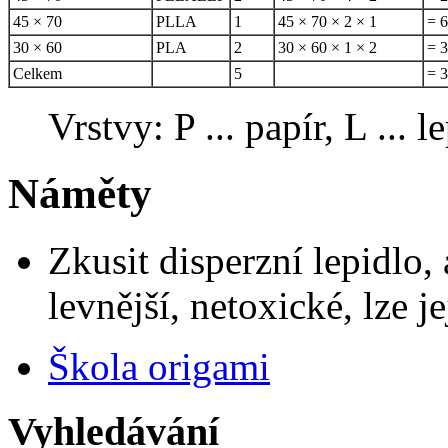
45 × 70
PLLA
1
45 × 70 × 2 × 1
= 
30 × 60
PLA
2
30 × 60 × 1 × 2
= 
Celkem
5
= 
Vrstvy: P ... papír, L ... l
Náměty
Zkusit disperzní lepidlo
levnější, netoxické, lze j
Škola origami
Vyhledávání