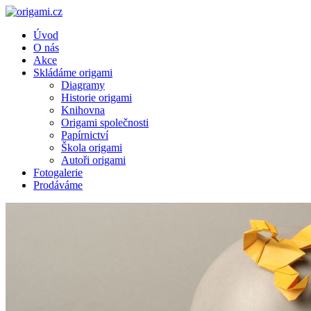
Úvod
O nás
Akce
Skládáme origami
Diagramy
Historie origami
Knihovna
Origami společnosti
Papírnictví
Škola origami
Autoři origami
Fotogalerie
Prodáváme