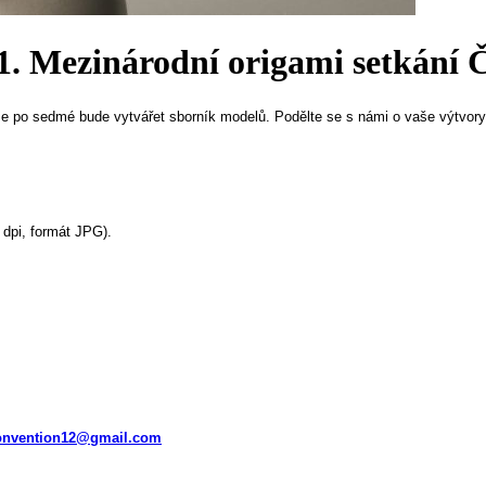
11. Mezinárodní origami setkán
 se po sedmé bude vytvářet sborník modelů. Podělte se s námi o vaše výtvor
dpi,
formát JPG
).
onvention12@gmail.com