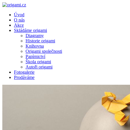
Úvod
O nás
Akce
Skládáme origami
Diagramy
Historie origami
Knihovna
Origami společnosti
Papírnictví
Škola origami
Autoři origami
Fotogalerie
Prodáváme