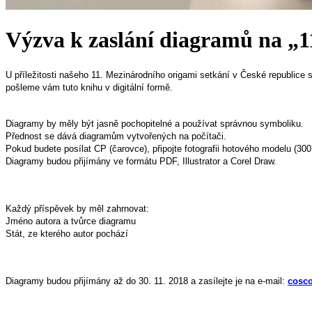
Výzva k zaslání diagramů na „
U příležitosti
našeho
11. Mezinárodního origami setkání v České republice
pošleme vám tuto knihu v digitální formě.
Diagramy by měly být jasně pochopitelné a používat správnou symboliku.
Přednost se dává
diagramům vytvořených na počítači.
Pokud budete posílat
CP (čarovce),
připojte
fotografii
hotového
modelu
(300
Diagramy budou přijímány ve formátu PDF
, Illustrator
a Corel
Draw
.
Každý příspěvek by měl
zahrnovat:
Jméno autora a tvůrce diagramu
Stát, ze kterého autor pochází
Diagramy
budou přijímány
až do
30. 11. 2018 a zasílejte je na e-mail:
cosc