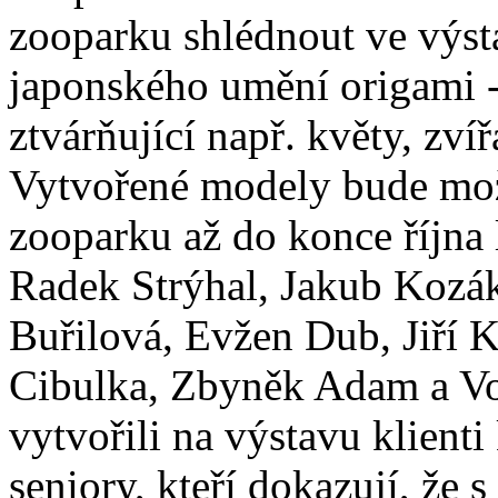
zooparku shlédnout ve výsta
japonského umění origami -
ztvárňující např. květy, zv
Vytvořené modely bude mož
zooparku až do konce října 
Radek Strýhal, Jakub Kozá
Buřilová, Evžen Dub, Jiří 
Cibulka, Zbyněk Adam a Vo
vytvořili na výstavu klien
seniory, kteří dokazují, že 