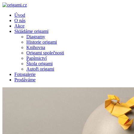
Úvod
O nás
Akce
Skládáme origami
Diagramy
Historie origami
Knihovna
Origami společnosti
Papírnictví
Škola origami
Autoři origami
Fotogalerie
Prodáváme