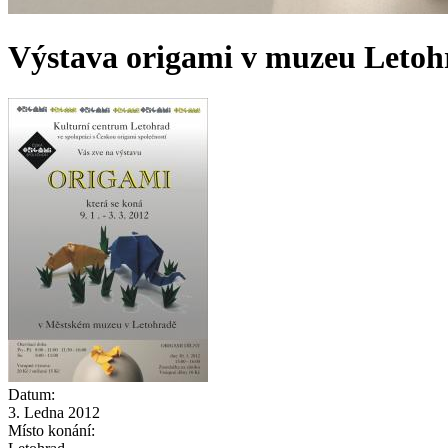
Výstava origami v muzeu Letoh
Datum:
3. Ledna 2012
Místo konání: