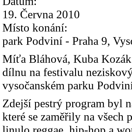
Datum:
19. Června 2010
Místo konání:
park Podviní - Praha 9, Vy
Míťa Bláhová, Kuba Kozák 
dílnu na festivalu neziskov
vysočanském parku Podviní
Zdejší pestrý program byl n
které se zaměřily na všech 
linulo reggae, hip-hop a wo