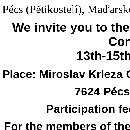
Pécs (Pětikostelí), Maďarsk
We invite you to th
Con
13th-15th
Place:
Miroslav Krleza 
7624 Pécs,
Participation f
For the members of th