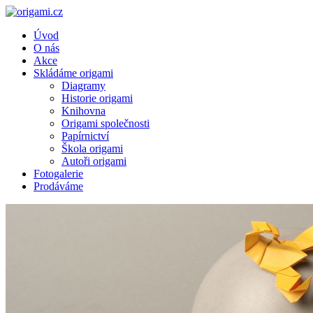
Úvod
O nás
Akce
Skládáme origami
Diagramy
Historie origami
Knihovna
Origami společnosti
Papírnictví
Škola origami
Autoři origami
Fotogalerie
Prodáváme