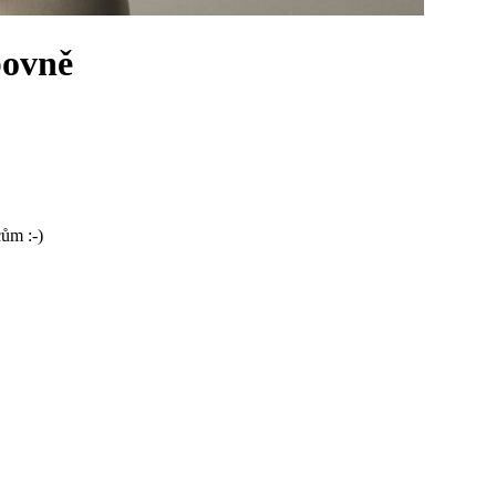
bovně
cům :-)