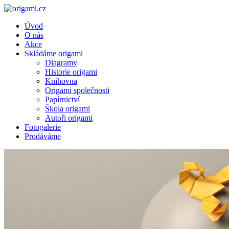
Úvod
O nás
Akce
Skládáme origami
Diagramy
Historie origami
Knihovna
Origami společnosti
Papírnictví
Škola origami
Autoři origami
Fotogalerie
Prodáváme